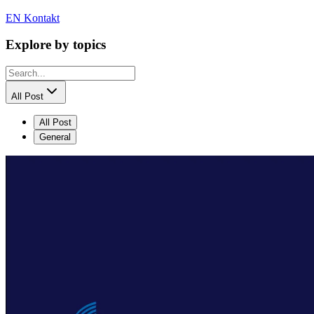
EN
Kontakt
Explore by topics
All Post
All Post
General