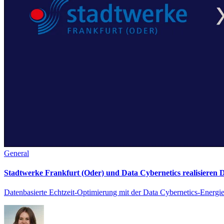
General
Stadtwerke Frankfurt (Oder) und Data Cybernetics realisieren
Datenbasierte Echtzeit-Optimierung mit der Data Cybernetics-Energi