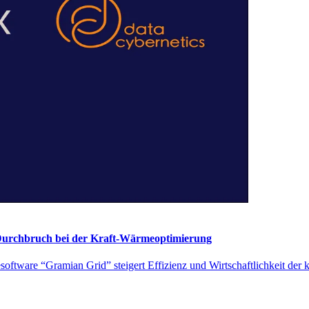
 Durchbruch bei der Kraft-Wärmeoptimierung
esoftware “Gramian Grid” steigert Effizienz und Wirtschaftlichkeit de